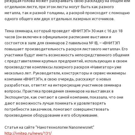
режущая голова может раскраивать свою раскладку на общем или
отдельном листе, при этом листы могут быть как разного
металла, так и разной толщины, а раскрой происходит с помощью
одного общего или двух отдельных лазерных источников.
Тема семинара, который проведет «ВНИТЭП» 30 мая с 16 до 18
часов (он включен в официальное расписание выставки и
состоится в зале для семинаров 2 павильона № 8), – «ВНИТЭП
повышает производительность раскроя листового металла». Его
участники будут иметь возможность непосредственного общения
с представителями крупных предприятий, использующих в своем
производстве комплексы лазерного раскроя «Навигатор» уже
несколько лет. Руководители, конструкторы и сервис-инженеры
компании «ВНИТЭП», в свою очередь, расскажут о новых
разработках, ответят на интересующие участников семинара
вопросы. Практика проведения семинаров на выставках в
Экспоцентре, как считают в самой компании, показала, что они
дают возможность лучше понимать и удовлетворять
потребности заказчиков, помогают совершенствовать
производимое оборудование и его обслуживание.
Статья на сайте "Нанотехнологии Nanonewsnet"
http://vnitep.ru/news/131/