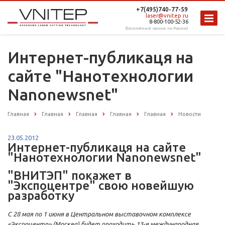
+7(495)740-77-59
laser@vnitep.ru
8-800-100-52-36
(бесплатный звонок по России)
Интернет-публикаця на
сайте "Нанотехнологии
Nanonewsnet"
Главная
Главная
Главная
Главная
Главная
Новости
23.05.2012
Интернет-публикаця на сайте
"Нанотехнологии Nanonewsnet"
"ВНИТЭП" покажет в
"Экспоцентре" свою новейшую
разработку
С 28 мая по 1 июня в Центральном выставочном комплексе
«Экспоцентр» (Москва) будет проходить 13-я международная