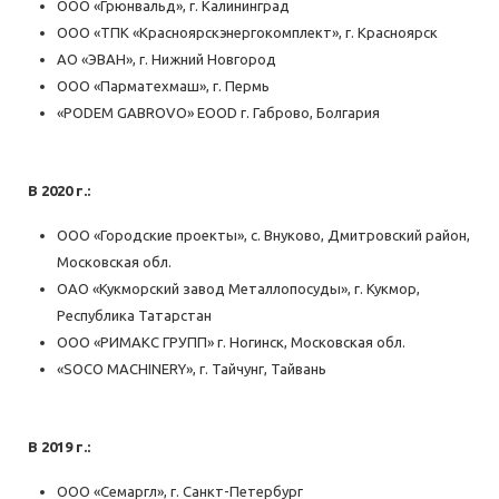
ООО «Грюнвальд», г. Калининград
ООО «ТПК «Красноярскэнергокомплект», г. Красноярск
АО «ЭВАН», г. Нижний Новгород
ООО «Парматехмаш», г. Пермь
«PODEM GABROVO» EOOD г. Габрово, Болгария
В 2020 г.
:
ООО «Городские проекты», с. Внуково, Дмитровский район,
Московская обл.
ОАО «Кукморский завод Металлопосуды», г. Кукмор,
Республика Татарстан
ООО «РИМАКС ГРУПП» г. Ногинск, Московская обл.
«SOCO MACHINERY», г. Тайчунг, Тайвань
В 2019 г.
:
ООО «Семаргл», г. Санкт-Петербург