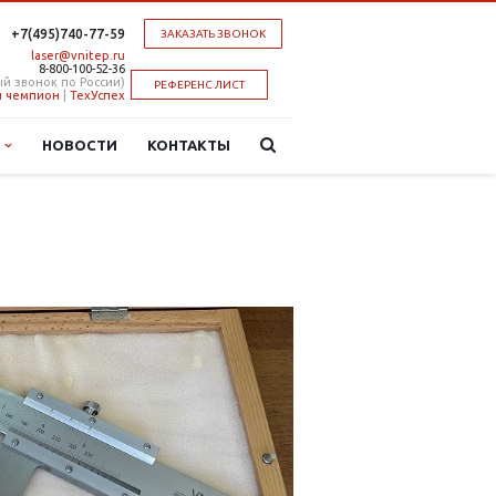
+7(495)740-77-59
ЗАКАЗАТЬ ЗВОНОК
laser@vnitep.ru
8-800-100-52-36
й звонок по России)
РЕФЕРЕНС ЛИСТ
 чемпион
|
ТехУспех
Ы
НОВОСТИ
КОНТАКТЫ