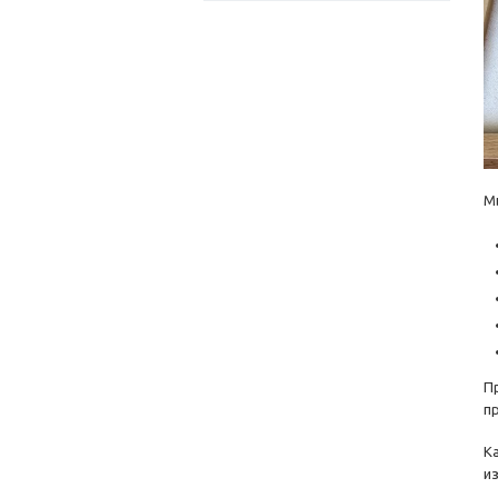
М
П
п
К
и