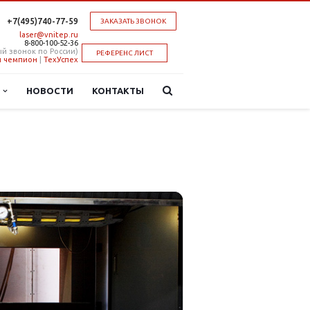
+7(495)740-77-59
ЗАКАЗАТЬ ЗВОНОК
laser@vnitep.ru
8-800-100-52-36
й звонок по России)
РЕФЕРЕНС ЛИСТ
 чемпион
|
ТехУспех
Ы
НОВОСТИ
КОНТАКТЫ