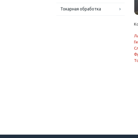
Токарная обработка
К
Л
Г
С
Ф
Т