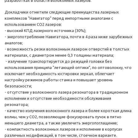
разработках в области волоконных лазеров.
Докладчики отметили следующие преимущества лазерных
комплексов "Навигатор" перед импортными аналогами с
использованием СО2 лазеров:
- высокий КПД лазерного источника (30%);
- энергопотребление Навигатора, почти в 4 раза ниже зарубежных
аналогов;
- возможность резки волоконным лазером отверстий в толстых
материалах, с диаметром менее 0,3 толщины материала;
- излучение транспортируется до режущей головки без
использования принципа "летающей оптики", по оптоволокну, что
исключает необходимость юстировки зеркал, облегчает
настройку режимов работы станка и повышает уровень
безопасности;
- отсутствие у волоконного лазера резонатора в традиционном
исполнении и отсутствие необходимости обслуживания
резонатора;
- качество излучения волоконного лазера и более короткая длина
волны, чем у СО2, позволяющие фокусировать пучок в пятно
меньшего диаметра, а также увеличить энергопоглащение;
- компактность волоконных лазеров и исполнение в корпусах
различных модификаций, в том числе, стоечном варианте.