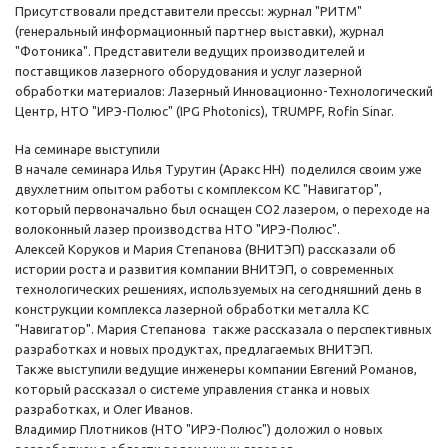
Присутствовали представители прессы: журнал "РИТМ"
(генеральный информационный партнер выставки), журнал
"Фотоника". Представители ведущих производителей и
поставщиков лазерного оборудования и услуг лазерной
обработки материалов: Лазерный Инновационно-Технологический
Центр, НТО "ИРЭ-Полюс" (IPG Photonics), TRUMPF, Rofin Sinar.
На семинаре выступили
В начале семинара Илья Турутин (Аракс НН) поделился своим уже
двухлетним опытом работы с комплексом КС "Навигатор",
который первоначально был оснащен СО2 лазером, о переходе на
волоконный лазер производства НТО "ИРЭ-Полюс".
Алексей Коруков и Мария Степанова (ВНИТЭП) рассказали об
истории роста и развития компании ВНИТЭП, о современных
технологических решениях, используемых на сегодняшний день в
конструкции комплекса лазерной обработки металла КС
"Навигатор". Мария Степанова также рассказала о перспективных
разработках и новых продуктах, предлагаемых ВНИТЭП.
Также выступили ведущие инженеры компании Евгений Романов,
который рассказал о системе управления станка и новых
разработках, и Олег Иванов.
Владимир Плотников (НТО "ИРЭ-Полюс") доложил о новых