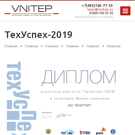
+7(495)740-77-59
laser@vnitep.ru
8-800-100-52-36
(бесплатный звонок по России)
ТехУспех-2019
Главная
Главная
Главная
Главная
Главная
Новости