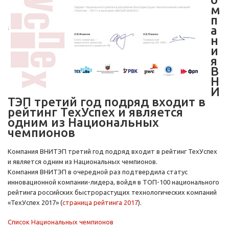
м
п
а
н
и
я
В
Н
И
ТЭП третий год подряд входит в
рейтинг ТехУспех и является
одним из Национальных
чемпионов
Компания ВНИТЭП третий год подряд входит в рейтинг ТехУспех
и является одним из Национальных чемпионов.
Компания ВНИТЭП в очередной раз подтвердила статус
инновационной компании-лидера, войдя в ТОП-100 национального
рейтинга российских быстрорастущих технологических компаний
«ТехУспех 2017» (
страница рейтинга 2017
).
Список Национальных чемпионов