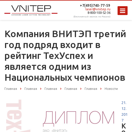
+7(495)740-77-59
laser@vnitep.ru
8-800-100-52-36
(бесплатный звонок по России)
Компания ВНИТЭП третий
год подряд входит в
рейтинг ТехУспех и
является одним из
Национальных чемпионов
Главная
Главная
Главная
Главная
Главная
Новости
21.
12.
201
7
К
о