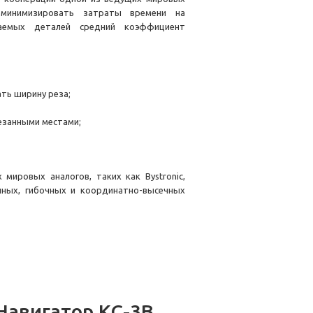
 минимизировать затраты времени на
аемых деталей средний коэффициент
ть ширину реза;
езанными местами;
мировых аналогов, таких как Bystronic,
енных, гибочных и координатно-высечных
Навигатор КС-3В