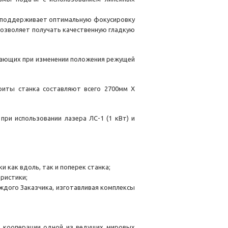
и поддерживает оптимальную фокусировку
 позволяет получать качественную гладкую
кающих при изменении положения режущей
риты станка составляют всего 2700мм Х
ри использовании лазера ЛС-1 (1 кВт) и
 как вдоль, так и поперек станка;
ристики;
ждого Заказчика, изготавливая комплексы
о кооперации одной из ведущих мировых