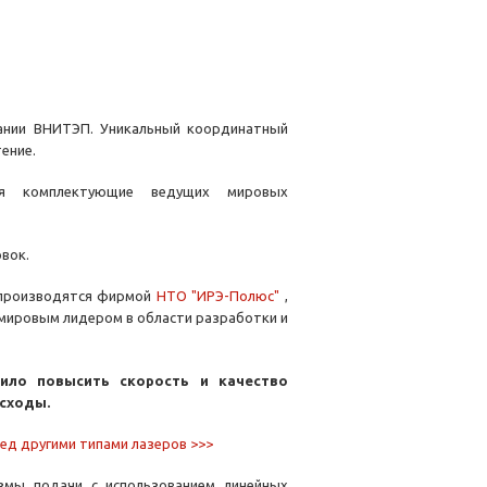
пании ВНИТЭП. Уникальный координатный
ение.
тся комплектующие ведущих мировых
овок.
 производятся фирмой
НТО "ИРЭ-Полюс"
,
 мировым лидером в области разработки и
ило повысить скорость и качество
асходы.
ед другими типами лазеров >>>
змы подачи с использованием линейных