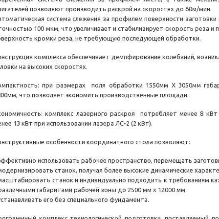
вигателей позволяют производить раскрой на скоростях до 60м/мин.
втоматическая система слежения за профилем поверхности заготовк
 точностью 100 мкм, что увеличивает и стабилизирует скорость реза и
оверхность кромки реза, не требующую последующей обработки.
онструкция комплекса обеспечивает демпфирование колебаний, возни
оловки на высоких скоростях.
омпактность: при размерах поля обработки 1550мм Х 3050мм габа
800мм, что позволяет экономить производственные площади.
кономичность: комплекс лазерного раскроя потребляет менее 8 кВт п
нее 13 кВт при использовании лазера ЛС-2 (2 кВт).
онструктивные особенности координатного стола позволяют:
 эффективно использовать рабочее пространство, перемещать заготовки
 модернизировать станок, получая более высокие динамические характе
 масштабировать станок и индивидуально подходить к требованиям ка
 различными габаритами рабочей зоны до 2500 мм x 12000 мм
 устанавливать его без специального фундамента.
рограммный комплекс технологической подготовки, поставляемый п