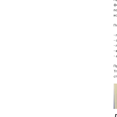
ф
п
и
П
-
-
-
-
-
П
T
с