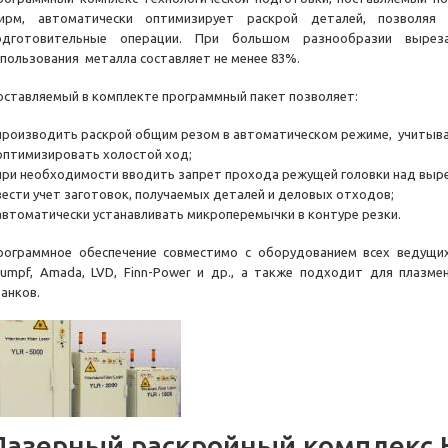
ирм, автоматически оптимизирует раскрой деталей, позволяя
одготовительные операции. При большом разнообразии вырез
спользования металла составляет не менее 83%.
оставляемый в комплекте программный пакет позволяет:
 производить раскрой общим резом в автоматическом режиме, учитыва
 оптимизировать холостой ход;
 при необходимости вводить запрет прохода режущей головки над выр
 вести учет заготовок, получаемых деталей и деловых отходов;
 автоматически устанавливать микроперемычки в контуре резки.
рограммное обеспечение совместимо с оборудованием всех ведущих 
rumpf, Amada, LVD, Finn-Power и др., а также подходит для плазм
танков.
Лазерный раскройный комплекс 