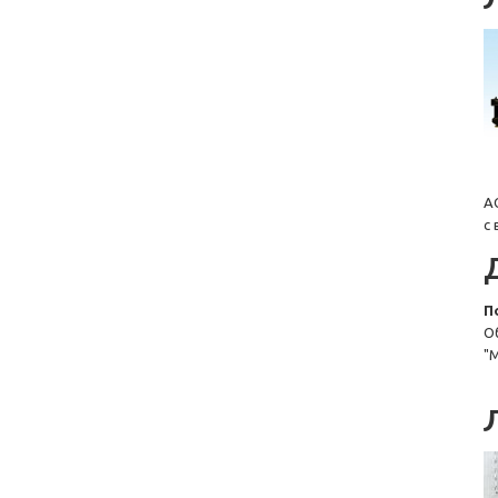
А
с
П
О
"