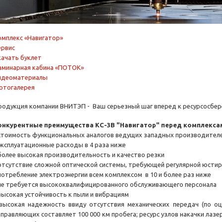
омплекс «Навигатор»
ервис
качать буклет
аминарная кабина «ПОТОК»
идеоматериалы
отогалерея
родукция компании ВНИТЭП - Ваш серьезный шаг вперед к ресурсосбе
онкурентные преимущества КС-3В "Навигатор" перед комплексам
 стоимость функциональных аналогов ведущих западных производите
 эксплуатационные расходы в 4 раза ниже
 более высокая производительность и качество резки
 отсутствие сложной оптической системы, требующей регулярной юсти
 потребление электроэнергии всем комплексом в 10 и более раз ниже
 не требуется высококвалифицированного обслуживающего персонала
 высокая устойчивость к пыли и вибрациям
 высокая надежность ввиду отсутствия механических передач (по о
аправляющих составляет 100 000 км пробега; ресурс узлов накачки ла