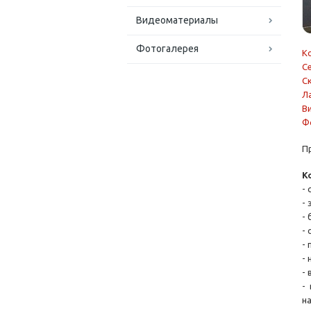
Видеоматериалы
Фотогалерея
К
С
С
Л
В
Ф
П
К
-
-
-
-
-
-
-
-
н