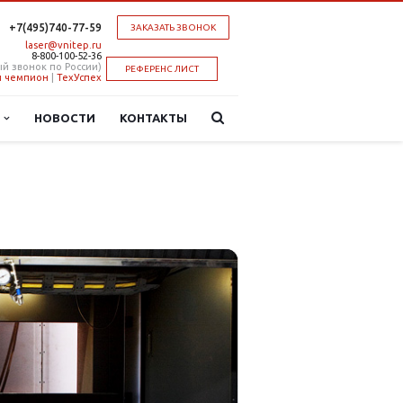
+7(495)740-77-59
ЗАКАЗАТЬ ЗВОНОК
laser@vnitep.ru
8-800-100-52-36
й звонок по России)
РЕФЕРЕНС ЛИСТ
 чемпион
|
ТехУспех
Ы
НОВОСТИ
КОНТАКТЫ