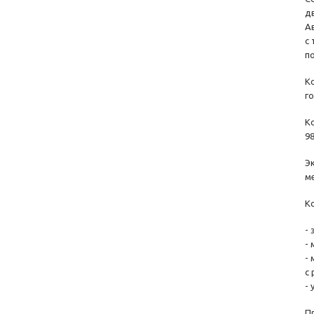
д
А
с
п
К
г
К
9
Э
ме
К
-
-
-
с
-
П