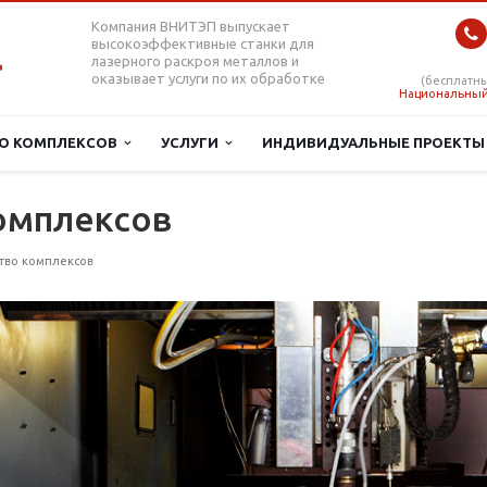
Компания ВНИТЭП выпускает
высокоэффективные станки для
лазерного раскроя металлов и
оказывает услуги по их обработке
(бесплатны
Национальный
О КОМПЛЕКСОВ
УСЛУГИ
ИНДИВИДУАЛЬНЫЕ ПРОЕКТ
омплексов
тво комплексов