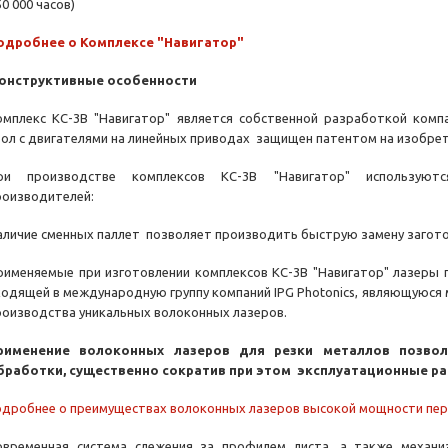
50 000 часов)
одробнее о Комплексе "Навигатор"
онструктивные особенности
омплекс КС-3В "Навигатор" является собственной разработкой ком
тол с двигателями на линейных приводах защищен патентом на изобрет
ри производстве комплексов КС-3В "Навигатор" использую
роизводителей:
аличие сменных паллет позволяет производить быструю замену загот
рименяемые при изготовлении комплексов КС-3В "Навигатор" лазеры
ходящей в международную группу компаний IPG Photonics, являющуюся
роизводства уникальных волоконных лазеров.
рименение волоконных лазеров для резки металлов позвол
бработки, существенно сократив при этом эксплуатационные р
одробнее о преимуществах волоконных лазеров высокой мощности пер
овременная система слежения за профилем листа, а также механи