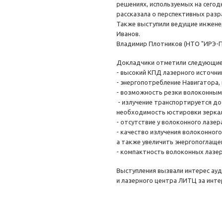
решениях, используемых на сегод
рассказала о перспективных раз
Также выступили ведущие инженер
Иванов.
Владимир Плотников (НТО "ИРЭ-П
Докладчики отметили следующие 
- высокий КПД лазерного источник
- энергопотребление Навигатора, 
- возможность резки волоконным
- излучение транспортируется до
необходимость юстировки зеркал
- отсутствие у волоконного лазе
- качество излучения волоконног
а также увеличить энергопоглаще
- компактность волоконных лазер
Выступления вызвали интерес ауд
и лазерного центра ЛИТЦ за интер