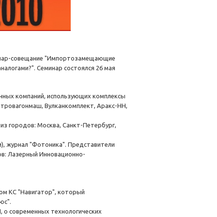
минар-совещание "Импортозамещающие
алогами?". Семинар состоялся 26 мая
енных компаний, использующих комплексы
етровагонмаш, Вулканкомплект, Аракс-НН,
з городов: Москва, Санкт-Петербург,
), журнал "Фотоника". Представители
ов: Лазерный Инновационно-
ом КС "Навигатор", который
юс".
, о современных технологических