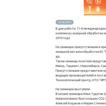
30.06.2010
В дни работы 11-й международн
комплексы лазерной обработки ме
2010 года.
На семинаре присутствовали и п
лазерной металлообработки КС "Н
др.
Также семинар посетили предста
Минск, Ташкент, Новосибирск, Сам
Присутствовали представители п
ведущих производителей и поста
Технологический Центр, НТО "ИРЭ-П
На семинаре выступили
В начале семинара Илья Турутин 
первоначально был оснащен СО2 
Алексей Коруков и Мария Степано