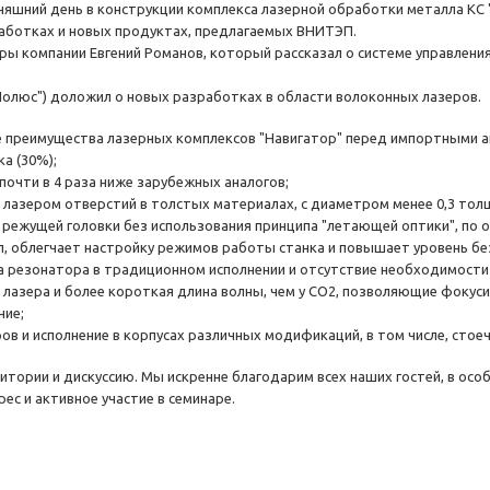
няшний день в конструкции комплекса лазерной обработки металла КС
работках и новых продуктах, предлагаемых ВНИТЭП.
ы компании Евгений Романов, который рассказал о системе управления 
олюс") доложил о новых разработках в области волоконных лазеров.
преимущества лазерных комплексов "Навигатор" перед импортными ан
а (30%);
почти в 4 раза ниже зарубежных аналогов;
 лазером отверстий в толстых материалах, с диаметром менее 0,3 тол
 режущей головки без использования принципа "летающей оптики", по 
, облегчает настройку режимов работы станка и повышает уровень бе
ра резонатора в традиционном исполнении и отсутствие необходимости
о лазера и более короткая длина волны, чем у СО2, позволяющие фокус
ние;
ов и исполнение в корпусах различных модификаций, в том числе, стое
итории и дискуссию. Мы искренне благодарим всех наших гостей, в о
ес и активное участие в семинаре.