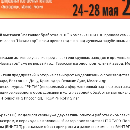
ой выставки "Металлообработка 2010", компания ВНИТЭП провела се
таллов "Навигатор": в чем превосходство над лучшими зарубежными ан
ринимали активное участие представители крупных заводов и промышл
авигатор" уже не первый год: Тверской вагоностроительный завод, М
вители предприятий, которые планируют модернизацию производства и
ара, Ростов-на-Дону, Краснодар, Великие Луки, Миасс и др.
рессы: журнал "РИТМ" (генеральный информационный партнер выставки
вщиков лазерного оборудования и услуг лазерной обработки материал
олюс" (IPG Photonics), TRUMPF, Rofin Sinar.
(Аракс НН) поделился своим уже двухлетним опытом работы с комплекс
лазером, о переходе на волоконный лазер производства НТО "ИРЭ-Пол
ва (ВНИТЭП) рассказали об истории роста и развития компании ВНИТЭП