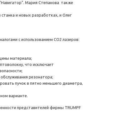
 "Навигатор". Мария Степанова также
станка и новых разработках, и Олег
алогами с использованием СО2 лазеров:
щины материала;
оптоволокну, что исключает
зопасности;
 обслуживания резонатора;
ировать пучок в пятно меньшего диаметра,
чном варианте.
собенности представителей фирмы ТRUMPF