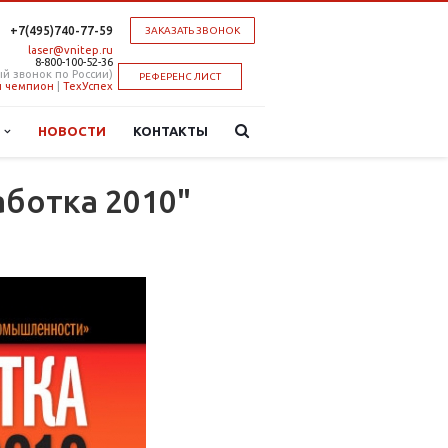
+7(495)740-77-59
ЗАКАЗАТЬ ЗВОНОК
laser@vnitep.ru
8-800-100-52-36
й звонок по России)
РЕФЕРЕНС ЛИСТ
 чемпион
|
ТехУспех
Ы
НОВОСТИ
КОНТАКТЫ
ботка 2010"