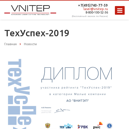
+7(495)740-77-59
laser@vnitep.ru
8-800-100-52-36
(бесплатный звонок по России)
ТехУспех-2019
Главная
Новости