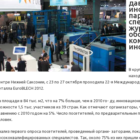
да
ин
па
сп
жу
об
ко
ин
В кру
наход
ентре Нижней Саксонии, с 23 по 27 октября проходила 22-я Международ
еталла EuroBLECH 2012.
а площади в 84 тыс. м2, что на 7% больше, чем в 2010 го- ду, инноваци
ложности 1,5 тыс. участников из 39 стран. Как отмечают организаторы, 
равнению с 2010 годом на 5%. Число посетителей, по предварительным п
еловек.
нализ первого опроса посетителей, проведенный органи- заторами, пок
ысококвалифицированных специалистов. Так, около 75% из них пришли 