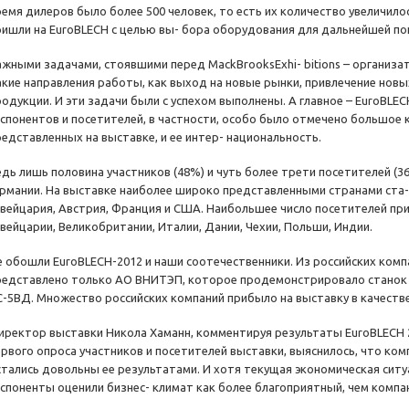
ремя дилеров было более 500 человек, то есть их количество увеличил
ришли на EuroBLECH с целью вы- бора оборудования для дальнейшей по
ажными задачами, стоявшими перед MackBrooksExhi- bitions – организа
акие направления работы, как выход на новые рынки, привлечение новы
родукции. И эти задачи были с успехом выполнены. А главное – EuroBL
кспонентов и посетителей, в частности, особо было отмечено большое 
редставленных на выставке, и ее интер- национальность.
едь лишь половина участников (48%) и чуть более трети посетителей (3
ермании. На выставке наиболее широко представленными странами ста- 
вейцария, Австрия, Франция и США. Наибольшее число посетителей пр
вейцарии, Великобритании, Италии, Дании, Чехии, Польши, Индии.
е обошли EuroBLECH-2012 и наши соотечественники. Из российских ко
редставлено только АО ВНИТЭП, которое продемонстрировало станок 
С-5ВД. Множество российских компаний прибыло на выставку в качестве
иректор выставки Никола Хаманн, комментируя результаты EuroBLECH 2
ервого опроса участников и посетителей выставки, выяснилось, что ком
стались довольны ее результатами. И хотя текущая экономическая сит
кспоненты оценили бизнес- климат как более благоприятный, чем компа