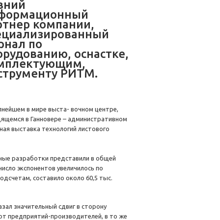
вний
формационный
ртнер компании,
ециализированный
рнал по
орудованию, оснастке,
мплектующим,
струменту РИТМ.
пнейшем в мире выста- вочном центре,
ящемся в Ганновере – административном
ная выставка технологий листового
онные разработки представили в общей
число экспонентов увеличилось по
одсчетам, составило около 60,5 тыс.
азал значительный сдвиг в сторону
от предприятий-производителей, в то же