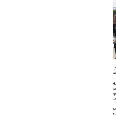
ц
м
Н
с
с
ч
А
в