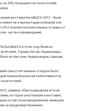
ось на 20%. Большинство посетителей
купки.
торами выставки EuroBLECH 2012 – были
х клиентов и презентации компаний и их
ECH 2012 получил положительные отзывы от
коли- чество нововведений,
6%) EuroBLECH в этом году были из
ли Италия, Турция, Китай, Нидерланды,
ибыло из Австрии, Нидерландов, Швеции,
мпаний самостоятельным стендом было
для лазерной резки металла Навигатор
 посетителей.
012, заявила: «При подведении итогов
пании, которые участвовали в выставке,
уация остается неопределенной, немецкие
нии за пределами Германии».