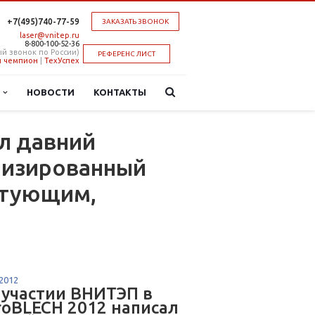
+7(495)740-77-59
ЗАКАЗАТЬ ЗВОНОК
laser@vnitep.ru
8-800-100-52-36
й звонок по России)
РЕФЕРЕНС ЛИСТ
 чемпион
|
ТехУспех
Ы
НОВОСТИ
КОНТАКТЫ
л давний
лизированный
ктующим,
.2012
 участии ВНИТЭП в
roBLECH 2012 написал